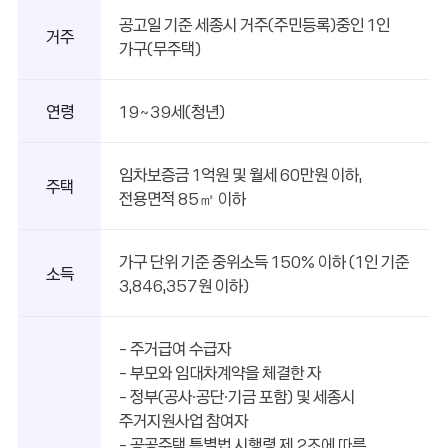
공고일 기준 세종시 거주(주민등록)중인 1인
거주
가구(무주택)
연령
19~39세(청년)
임차보증금 1억원 및 월세 60만원 이하,
주택
전용면적 85㎡ 이하
가구 단위 기준 중위소득 150% 이하 (1인 기준
소득
3,846,357원 이하)
- 주거급여 수급자
- 부모와 임대차계약을 체결한 자
- 정부(공사·공단·기금 포함) 및 세종시
주거지원사업 참여자
- 공공주택 특별법 시행령 제 2조에 따른