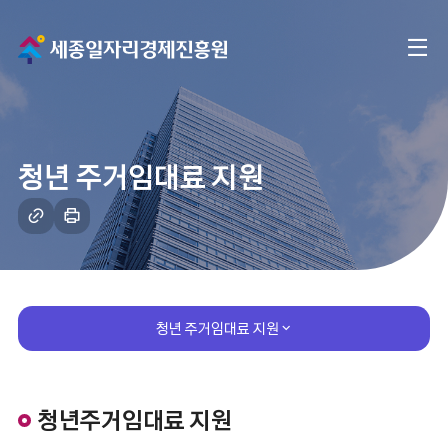
메
전
인
체
으
메
로
청년 주거임대료 지원
뉴
이
링
인
크
쇄
동
복
하
사
기
청년 주거임대료 지원
청년주거임대료 지원