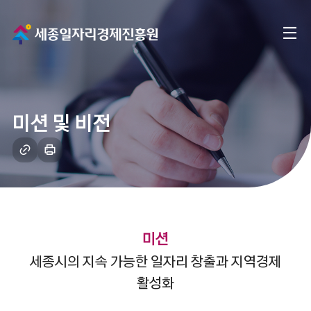
메
전
인
체
으
메
로
미션 및 비전
뉴
이
링
인
크
쇄
동
복
하
사
기
미션
세종시의 지속 가능한 일자리 창출과 지역경제
활성화