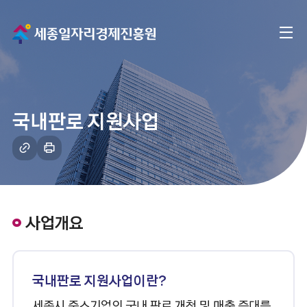
메
전
인
체
으
메
로
국내판로 지원사업
뉴
이
링
인
크
쇄
동
복
하
사
기
사업개요
국내판로 지원사업이란?
세종시 중소기업의 국내 판로 개척 및 매출 증대를