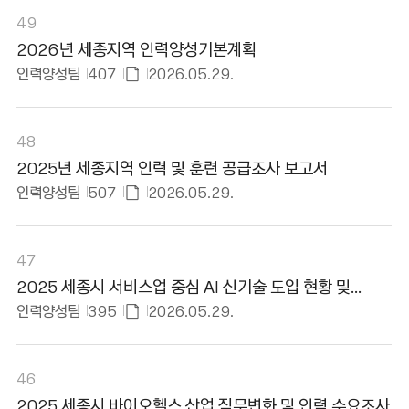
49
2026년 세종지역 인력양성기본계획
인력양성팀
407
2026.05.29.
첨
부
파
48
일
2025년 세종지역 인력 및 훈련 공급조사 보고서
있
인력양성팀
507
2026.05.29.
음
첨
부
파
47
일
2025 세종시 서비스업 중심 AI 신기술 도입 현황 및
있
직무변화 심층조사
인력양성팀
395
2026.05.29.
음
첨
부
파
46
일
2025 세종시 바이오헬스 산업 직무변화 및 인력 수요조사