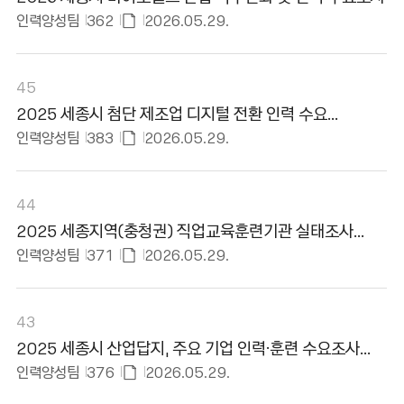
있
인력양성팀
362
2026.05.29.
음
첨
부
파
45
일
2025 세종시 첨단 제조업 디지털 전환 인력 수요
있
심층조사 보고서
인력양성팀
383
2026.05.29.
음
첨
부
파
44
일
2025 세종지역(충청권) 직업교육훈련기관 실태조사
있
보고서
인력양성팀
371
2026.05.29.
음
첨
부
파
43
일
2025 세종시 산업답지, 주요 기업 인력·훈련 수요조사
있
보고서
인력양성팀
376
2026.05.29.
음
첨