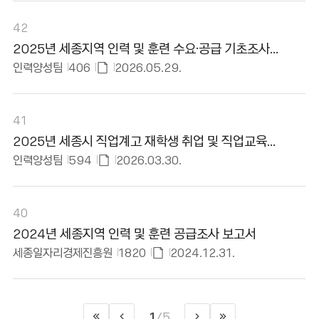
부
파
42
일
2025년 세종지역 인력 및 훈련 수요·공급 기초조사
있
보고서
인력양성팀
406
2026.05.29.
음
첨
부
파
41
일
2025년 세종시 직업계고 재학생 취업 및 직업교육
있
조사보고서
인력양성팀
594
2026.03.30.
음
첨
부
파
40
일
2024년 세종지역 인력 및 훈련 공급조사 보고서
있
세종일자리경제진흥원
1820
2024.12.31.
음
첨
부
파
1
5
/