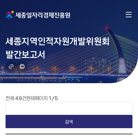
메
전
인
체
으
세종지역인적자원개발위원회
메
로
발간보고서
뉴
이
링
인
크
쇄
동
복
하
사
기
게시판 요약설명
전체
49
건
현재페이지
1/5
검색
일반 게시판 테이블입니다. 번호, 카테고리, 제목, 작성자, 작성일, 조회수, 첨부파일 유무 내용을 제공하며, 제목 클릭 시 해당 게시물의 본문 페이지로 이동합니다.