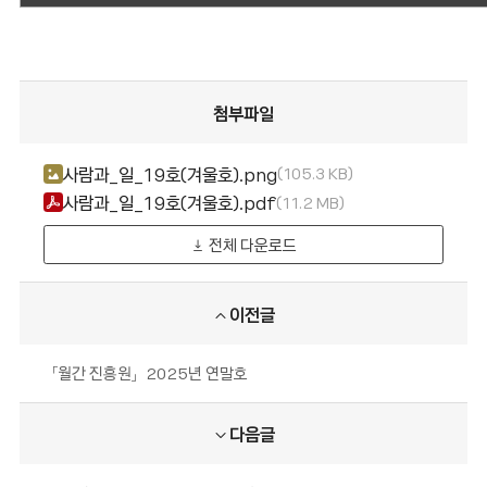
첨부파일
사람과_일_19호(겨울호).png
105.3 KB
사람과_일_19호(겨울호).pdf
11.2 MB
전체 다운로드
이전글
「월간 진흥원」2025년 연말호
다음글