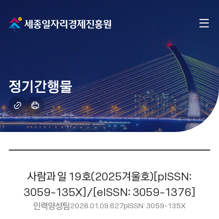
메
전
인
체
으
메
로
정기간행물
뉴
이
링
인
크
쇄
동
복
하
사
기
사람과 일 19호(2025겨울호)[pISSN:
3059-135X]/[eISSN: 3059-1376]
인력양성팀
2026.01.09.
627
pISSN: 3059-135X