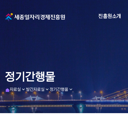
메
진흥원소개
인
으
로
이
정기간행물
동
h
자료실
발간자료실
정기간행물
o
m
e