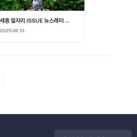
59-135X]/[eISSN: 3059-1376]
세종 일자리 ISSUE 뉴스레터 - 5월호
2025.06.10.
마
지
막
으
로