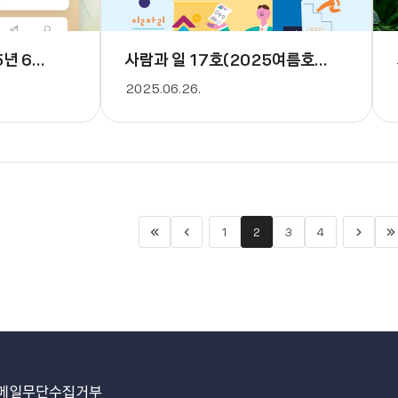
5년 6월호
사람과 일 17호(2025여름호)[pISSN: 30
2025.06.26.
1
2
3
4
처
이
>
음
전
다
으
페
음
로
이
페
지
이
지
메일무단수집거부