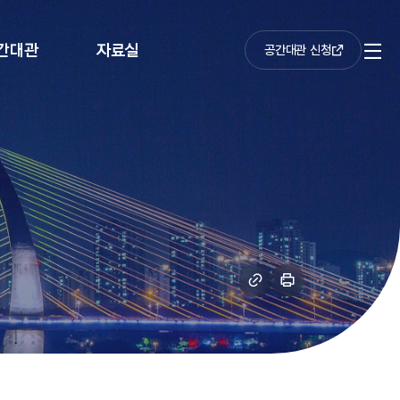
간대관
자료실
공간대관 신청
전
체
메
뉴
링
인
크
쇄
복
하
사
기