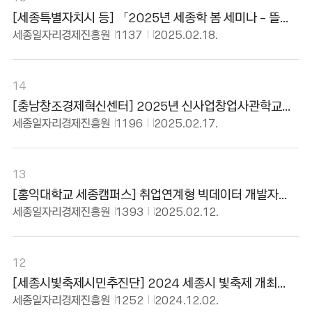
일
[세종특별자치시 등] 「2025년 세종학 봄 세미나 - 뜰
있
안에서 맞는 우리의 봄」 안내
세종일자리경제진흥원
1137
2025.02.18.
음
14
[충남창조경제혁신센터] 2025년 신사업창업사관학교
(충남) 모집공고 홍보 협조
세종일자리경제진흥원
1196
2025.02.17.
13
[홍익대학교 세종캠퍼스] 취업연계형 빅데이터 개발자
양성과정 4기 교육생 모집
세종일자리경제진흥원
1393
2025.02.12.
12
[세종시빛축제시민추진단] 2024 세종시 빛축제 개최
안내('24. 12. 13. ~ '25. 1. 15.)
세종일자리경제진흥원
1252
2024.12.02.