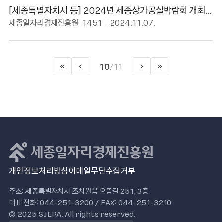
[세종특별자치시 등] 2024년 세종상가공실박람회 개최
안내
세종일자리경제진흥원
1451
2024.11.07.
10
11
/
처
이
>
마
음
전
다
지
으
페
음
막
로
이
페
으
지
이
로
지
개인정보처리방침
이메일무단수집거부
주소: 세종특별자치시 조치원읍 으뜸길 251, 3층
대표 전화: 044-251-3200 / FAX: 044-251-3210
© 2025 SJEPA. All rights reserved.