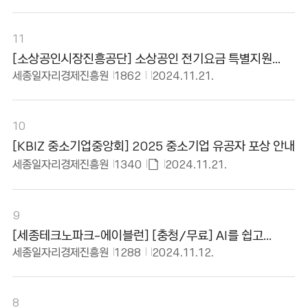
11
[소상공인시장진흥공단] 소상공인 전기요금 특별지원
사업 안내
세종일자리경제진흥원
1862
2024.11.21.
10
[KBIZ 중소기업중앙회] 2025 중소기업 유공자 포상 안내
세종일자리경제진흥원
1340
2024.11.21.
첨
부
파
9
일
[세종테크노파크-에이블런] [충청/무료] AI를 쉽고
있
유쾌하게, 디지털 신기술 세미나 안내
세종일자리경제진흥원
1288
2024.11.12.
음
8