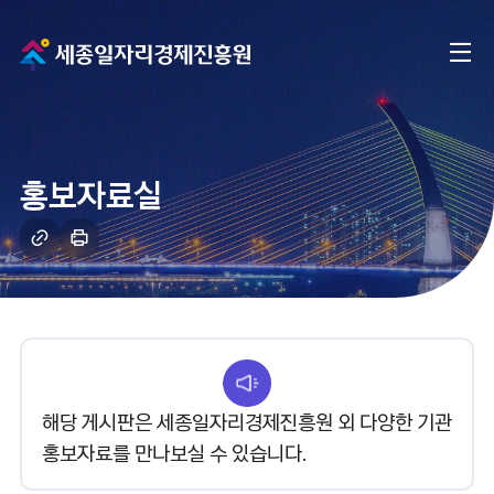
메
전
인
체
으
메
로
홍보자료실
뉴
이
링
인
크
쇄
동
복
하
사
기
해당 게시판은 세종일자리경제진흥원 외 다양한 기관
홍보자료를 만나보실 수 있습니다.