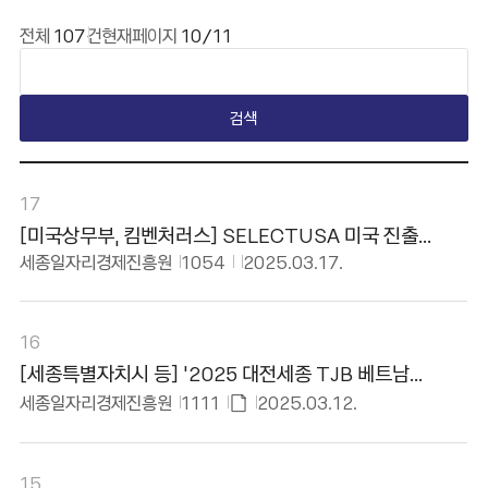
게시판 요약설명
전체
107
건
현재페이지
10/11
검색
일반 게시판 테이블입니다. 번호, 카테고리, 제목, 작성자, 작성일, 조회수, 첨부파일 유무 내용을 제공하며, 제목 클릭 시 해당 게시물의 본문 페이지로 이동합니다.
17
[미국상무부, 킴벤처러스] SELECTUSA 미국 진출
프로그램 온라인설명회 개최
세종일자리경제진흥원
1054
2025.03.17.
16
[세종특별자치시 등] '2025 대전세종 TJB 베트남
비즈니스 파트너십 매칭데이' 참가기업 모집 공고
세종일자리경제진흥원
1111
2025.03.12.
첨
부
파
15