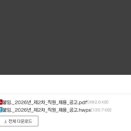
붙임._2026년_제2차_직원_채용_공고.pdf
482.6 KB
붙임._2026년_제2차_직원_채용_공고.hwpx
135.7 KB
전체 다운로드