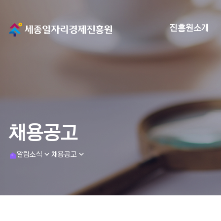
메
진흥원소개
인
으
로
이
채용공고
동
h
알림소식
채용공고
o
m
e