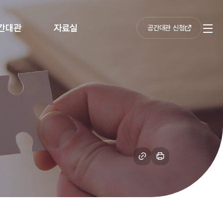
간대관
자료실
공간대관 신청
전
체
메
뉴
링
인
크
쇄
복
하
사
기