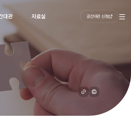
간대관
자료실
공간대관 신청
전
체
메
뉴
링
인
크
쇄
복
하
사
기