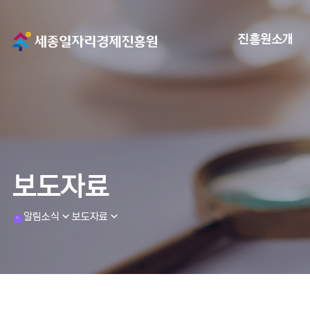
메
진흥원소개
인
으
로
이
보도자료
동
h
알림소식
보도자료
o
m
e