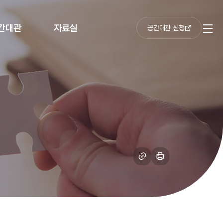
간대관
자료실
공간대관 신청
전
체
메
뉴
링
인
크
쇄
복
하
사
기