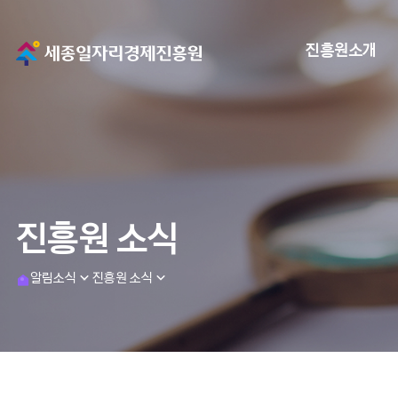
메
진흥원소개
인
으
로
이
진흥원 소식
동
h
알림소식
진흥원 소식
o
m
e