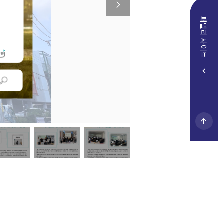
다
음
패밀리 사이트
이
미
지
보
기