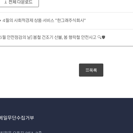
전체 다운로드
🍀 4월의 사회적경제 상품·서비스 "한그래주식회사"
[5월 안전점검의 날] 봄철 건조기 산불, 봄 행락철 안전사고 🔍🛡️
목록
메일무단수집거부