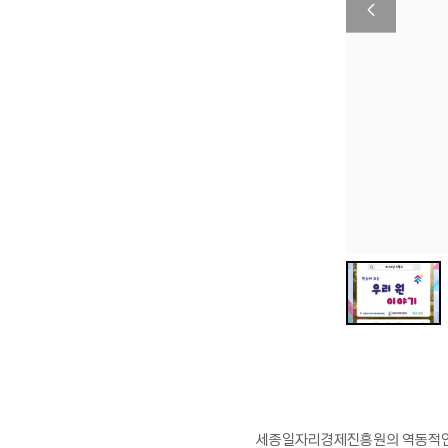
이
전
이
미
지
보
기
세종일자리경제진흥원의 역동적인 4