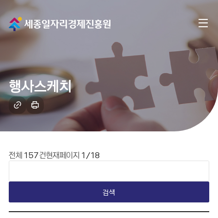
메
전
인
체
으
메
로
행사스케치
뉴
이
링
인
크
쇄
동
복
하
사
기
전체
157
건
현재페이지
1/18
검색