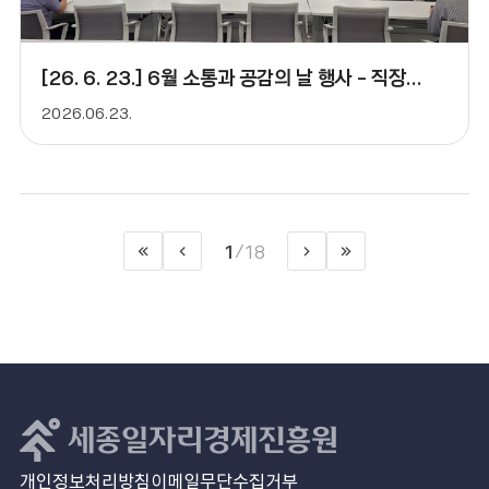
[26. 6. 23.] 6월 소통과 공감의 날 행사 - 직장내 괴롭힘
2026.06.23.
1
18
/
처
이
>
마
음
전
다
지
으
페
음
막
로
이
페
으
지
이
로
지
개인정보처리방침
이메일무단수집거부