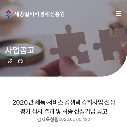
메
전
인
체
으
메
로
사업공고
뉴
이
링
인
크
쇄
동
복
하
사
기
2026년 제품·서비스 경쟁력 강화사업 선정
평가 심사 결과 및 최종 선정기업 공고
경제육성팀
2026.05.06.
490