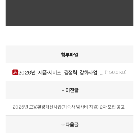
첨부파일
2026년_제품·서비스_경쟁력_강화사업_선정평가_심사_결과_및_최종_선정기업_공고.pdf
150.0 KB
이전글
2026년 고용환경개선사업(기숙사 임차비 지원) 2차 모집 공고
다음글