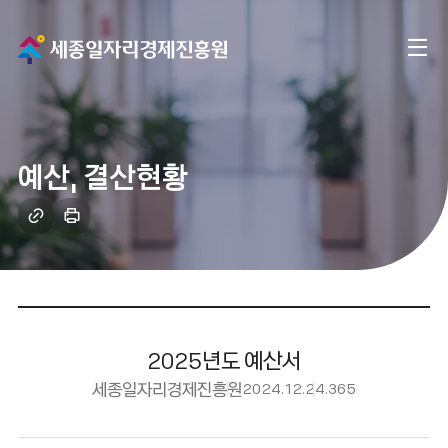
메
전
인
체
으
메
로
예산, 결산현황
뉴
이
링
인
크
쇄
동
복
하
사
기
2025년도 예산서
세종일자리경제진흥원
2024.12.24.
365