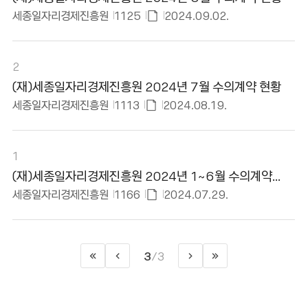
있
세종일자리경제진흥원
1125
2024.09.02.
음
첨
부
파
2
일
(재)세종일자리경제진흥원 2024년 7월 수의계약 현황
있
세종일자리경제진흥원
1113
2024.08.19.
음
첨
부
파
1
일
(재)세종일자리경제진흥원 2024년 1~6월 수의계약
있
현황
세종일자리경제진흥원
1166
2024.07.29.
음
첨
부
파
3
3
/
일
처
이
>
마
음
전
다
지
있
으
페
음
막
음
로
이
페
으