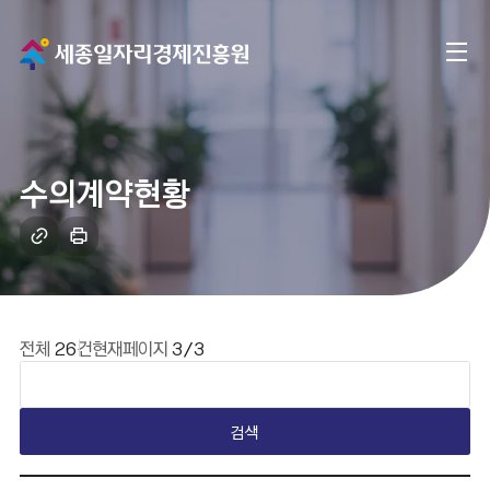
메
전
인
체
으
메
로
수의계약현황
뉴
이
링
인
크
쇄
동
복
하
사
기
게시판 요약설명
전체
26
건
현재페이지
3/3
검색
일반 게시판 테이블입니다. 번호, 카테고리, 제목, 작성자, 작성일, 조회수, 첨부파일 유무 내용을 제공하며, 제목 클릭 시 해당 게시물의 본문 페이지로 이동합니다.